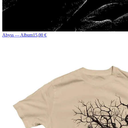
Abyss — Album
15,00 €