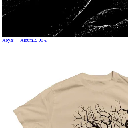
Abyss — Album
15,00 €