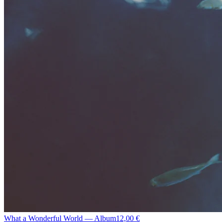
What a Wonderful World — Album
12,00 €