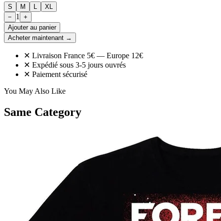
S
M
L
XL
1
−
+
Ajouter au panier
Acheter maintenant →
✕ Livraison France 5€ — Europe 12€
✕ Expédié sous 3-5 jours ouvrés
✕ Paiement sécurisé
You May Also Like
Same Category